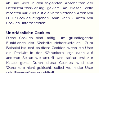
ab und wird in den folgenden Abschnitten der
Datenschutzerklärung geklärt. An dieser Stelle
möchten wir kurz auf die verschiedenen Arten von
HTTP-Cookies eingehen. Man kann 4 Arten von
Cookies unterscheiden:
Unerlässliche Cookies
Diese Cookies sind nötig, um grundlegende
Funktionen der Website sicherzustellen. Zum
Beispiel braucht es diese Cookies, wenn ein User
ein Produkt in den Warenkorb legt, dann auf
anderen Seiten weitersurft und später erst zur
Kasse geht. Durch diese Cookies wird der
Warenkorb nicht gelöscht, selbst wenn der User
sein Browserfenster schließt.
Zweckmäßige Cookies
Diese Cookies sammeln Infos über das
Userverhalten und ob der User etwaige
Fehlermeldungen bekommt. Zudem werden
mithilfe dieser Cookies auch die Ladezeit und das
Verhalten der Website bei verschiedenen
Browsern gemessen.
Zielorientierte Cookies
Diese Cookies sorgen für eine bessere
Nutzerfreundlichkeit. Beispielsweise werden
eingegebene Standorte, Schriftgrößen oder