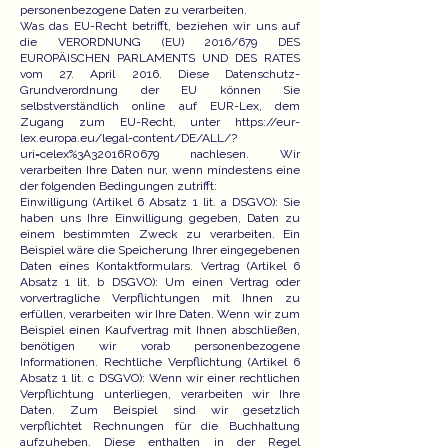
personenbezogene Daten zu verarbeiten.
Was das EU-Recht betrifft, beziehen wir uns auf
die VERORDNUNG (EU) 2016/679 DES
EUROPÄISCHEN PARLAMENTS UND DES RATES
vom 27. April 2016. Diese Datenschutz-
Grundverordnung der EU können Sie
selbstverständlich online auf EUR-Lex, dem
Zugang zum EU-Recht, unter https://eur-
lex.europa.eu/legal-content/DE/ALL/?
uri=celex%3A32016R0679 nachlesen. Wir
verarbeiten Ihre Daten nur, wenn mindestens eine
der folgenden Bedingungen zutrifft:
Einwilligung (Artikel 6 Absatz 1 lit. a DSGVO): Sie
haben uns Ihre Einwilligung gegeben, Daten zu
einem bestimmten Zweck zu verarbeiten. Ein
Beispiel wäre die Speicherung Ihrer eingegebenen
Daten eines Kontaktformulars. Vertrag (Artikel 6
Absatz 1 lit. b DSGVO): Um einen Vertrag oder
vorvertragliche Verpflichtungen mit Ihnen zu
erfüllen, verarbeiten wir Ihre Daten. Wenn wir zum
Beispiel einen Kaufvertrag mit Ihnen abschließen,
benötigen wir vorab personenbezogene
Informationen. Rechtliche Verpflichtung (Artikel 6
Absatz 1 lit. c DSGVO): Wenn wir einer rechtlichen
Verpflichtung unterliegen, verarbeiten wir Ihre
Daten. Zum Beispiel sind wir gesetzlich
verpflichtet Rechnungen für die Buchhaltung
aufzuheben. Diese enthalten in der Regel